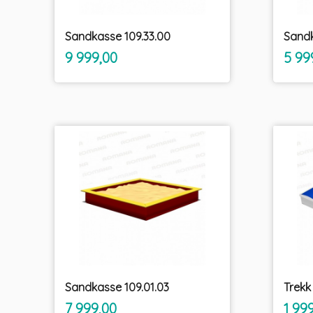
Sandkasse 109.33.00
Sandk
inkl.
Pris
Pris
9 999,00
5 99
mva.
Sandkasse 109.01.03
Trekk
inkl.
Pris
Pris
7 999,00
1 99