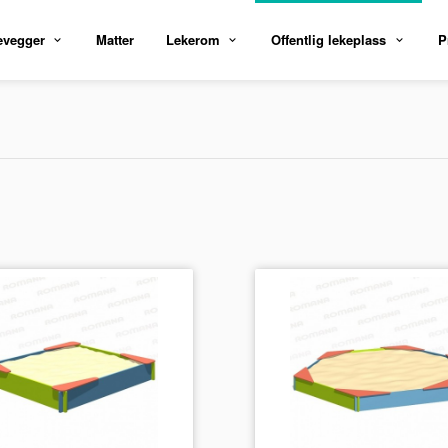
evegger
Matter
Lekerom
Offentlig lekeplass
P