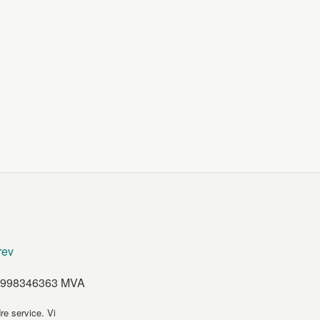
rev
et 998346363 MVA
re service. Vi