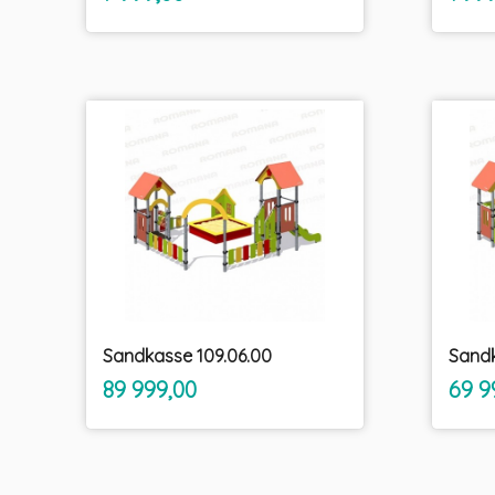
mva.
Sandkasse 109.06.00
Sandk
inkl.
Pris
Pris
89 999,00
69 9
mva.