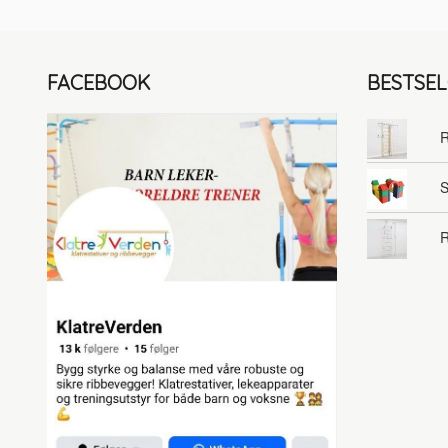
FACEBOOK
BESTSE
R
S
R