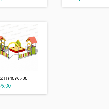
mva.
mva.
asse 109.05.00
inkl.
99,00
mva.