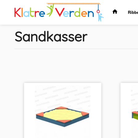
Gå
til
Ribb
innholdet
Sandkasser