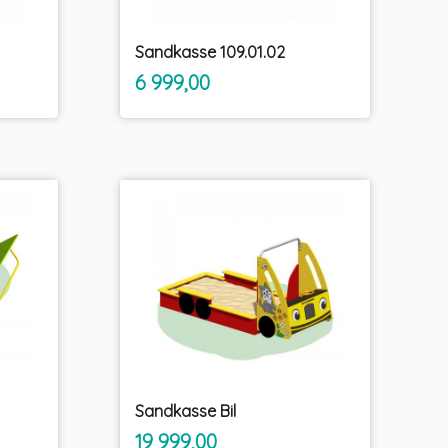
Sandkasse 109.01.02
inkl.
Pris
6 999,00
mva.
Sandkasse Bil
inkl.
Pris
19 999,00