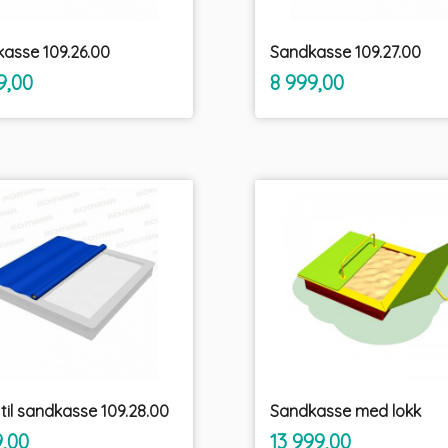
asse 109.26.00
Sandkasse 109.27.00
inkl.
inkl.
Pris
9,00
8 999,00
mva.
mva.
 til sandkasse 109.28.00
Sandkasse med lokk
inkl.
inkl.
Pris
9,00
13 999,00