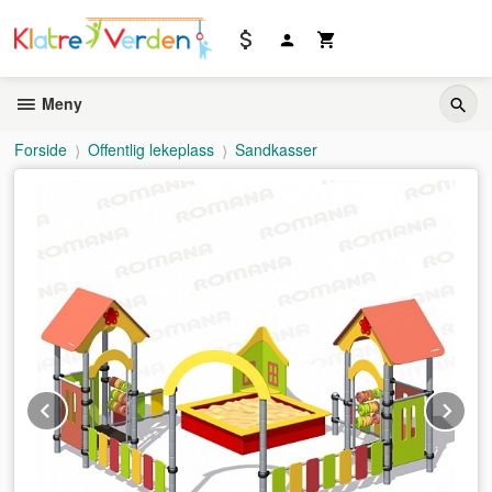
Gå
til
innholdet
Meny
Forside
Offentlig lekeplass
Sandkasser
Prev
Ne