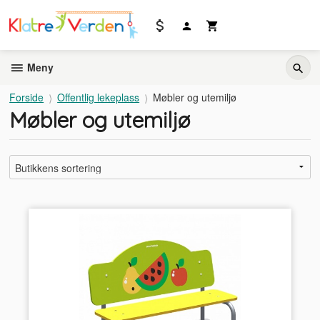
Gå
til
innholdet
Meny
Forside
Offentlig lekeplass
Møbler og utemiljø
Møbler og utemiljø