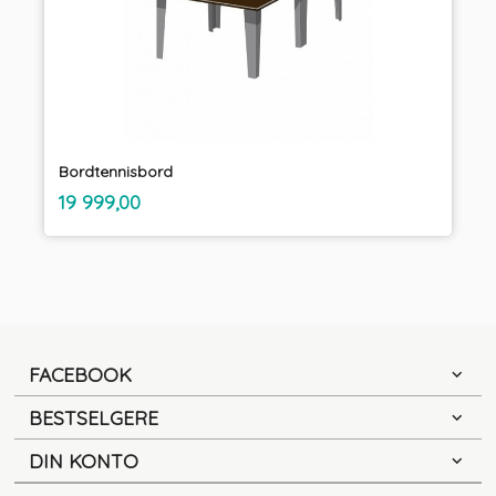
Bordtennisbord
inkl.
Pris
19 999,00
mva.
FACEBOOK
BESTSELGERE
DIN KONTO