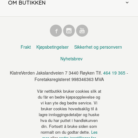
OM BUTIKKEN
Frakt
Kjøpsbetingelser
Sikkerhet og personvern
Nyhetsbrev
KlatreVerden Jakslandveien 7 3440 Røyken Tlf.
464 19 365
-
Foretaksregisteret 998346363 MVA
Vår nettbutikk bruker cookies slik at
du får en bedre kjøpsopplevelse og
vi kan yte deg bedre service. Vi
bruker cookies hovedsaklig til å
lagre innloggingsdetaljer og huske
hva du har puttet i handlekurven
din. Fortsett å bruke siden som
normalt om du godtar dette.
Les
mer
eller
endre innstillinger for