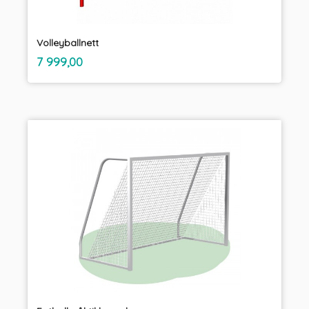
Volleyballnett
inkl.
Pris
7 999,00
mva.