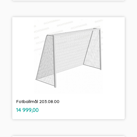
Fotballmål 203.08.00
inkl.
Pris
14 999,00
mva.