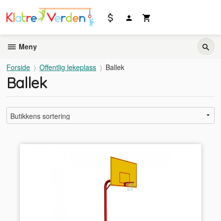
Gå
til
innholdet
Meny
Forside
Offentlig lekeplass
Ballek
Ballek