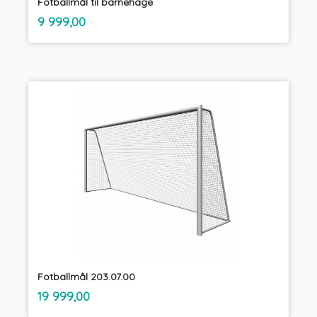
Fotballmål til barnehage
inkl.
Pris
9 999,00
mva.
Fotballmål 203.07.00
inkl.
Pris
19 999,00
mva.