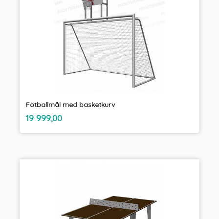
Fotballmål med basketkurv
inkl.
Pris
19 999,00
mva.