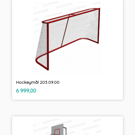
Hockeymål 203.09.00
inkl.
Pris
6 999,00
mva.