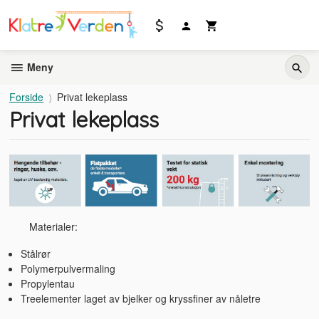
Gå
til
innholdet
Meny
Forside
Privat lekeplass
Privat lekeplass
Materialer:
Stålrør
Polymerpulvermaling
Propylentau
Treelementer laget av bjelker og kryssfiner av nåletre