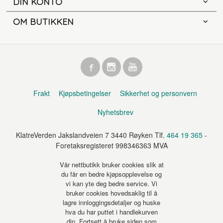
DIN KONTO
OM BUTIKKEN
Frakt
Kjøpsbetingelser
Sikkerhet og personvern
Nyhetsbrev
KlatreVerden Jakslandveien 7 3440 Røyken Tlf.
464 19 365
-
Foretaksregisteret 998346363 MVA
Vår nettbutikk bruker cookies slik at
du får en bedre kjøpsopplevelse og
vi kan yte deg bedre service. Vi
bruker cookies hovedsaklig til å
lagre innloggingsdetaljer og huske
hva du har puttet i handlekurven
din. Fortsett å bruke siden som