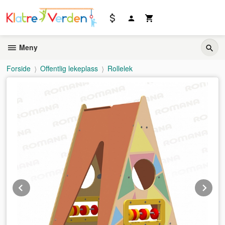
Gå
til
innholdet
Meny
Forside
Offentlig lekeplass
Rollelek
Prev
Ne