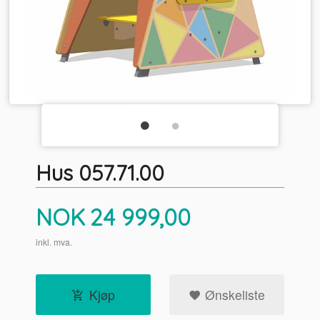
Hus 057.71.00
Pris
NOK
24 999,00
inkl. mva.
Kjøp
Ønskeliste