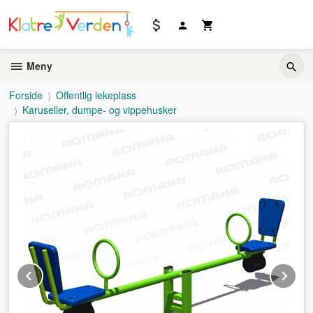
Gå
til
innholdet
Meny
Forside
Offentlig lekeplass
Karuseller, dumpe- og vippehusker
Prev
Ne