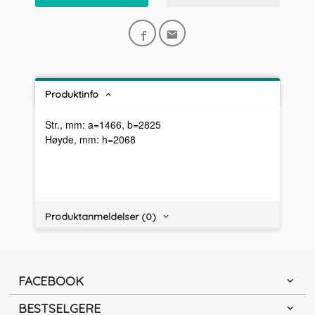
Produktinfo
Str., mm: a=1466, b=2825
Høyde, mm: h=2068
Produktanmeldelser (0)
FACEBOOK
BESTSELGERE