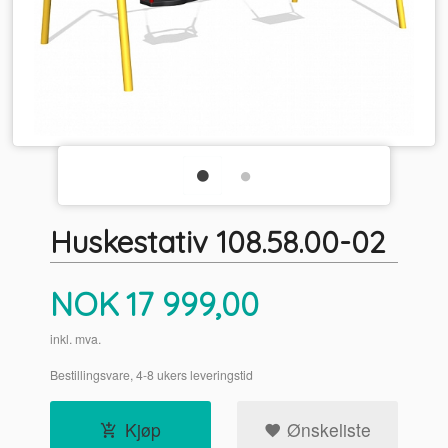
Huskestativ 108.58.00-02
Pris
NOK
17 999,00
inkl. mva.
Bestillingsvare, 4-8 ukers leveringstid
Kjøp
Ønskeliste