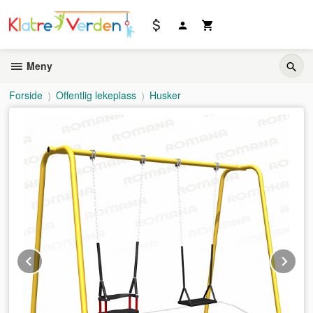
Gå
til
innholdet
Meny
Forside
Offentlig lekeplass
Husker
Prev
Ne