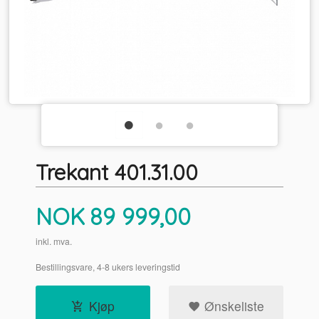
Trekant 401.31.00
Pris
NOK
89 999,00
inkl. mva.
Bestillingsvare, 4-8 ukers leveringstid
Kjøp
Ønskeliste