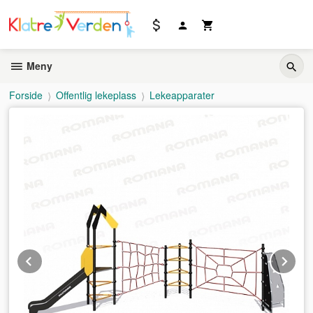
Gå
til
innholdet
Meny
Forside
Offentlig lekeplass
Lekeapparater
Prev
Ne