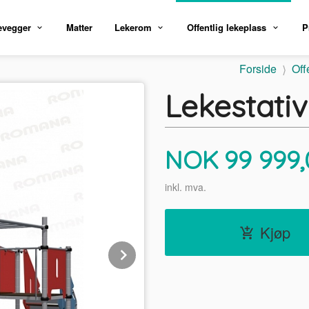
evegger
Matter
Lekerom
Offentlig lekeplass
P
Forside
Off
Lekestativ
Pris
NOK
99 999,
inkl. mva.
Kjøp
Next