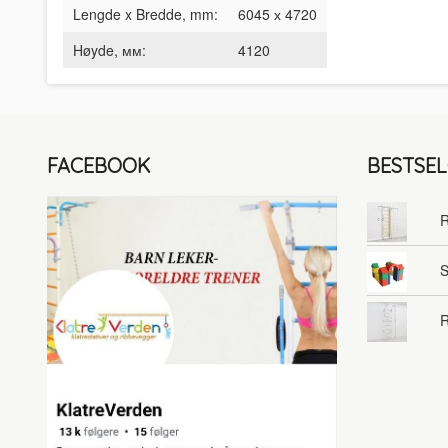
Lengde x Bredde, mm:
6045 х 4720
Høyde, мм:
4120
FACEBOOK
BESTSE
R
S
R