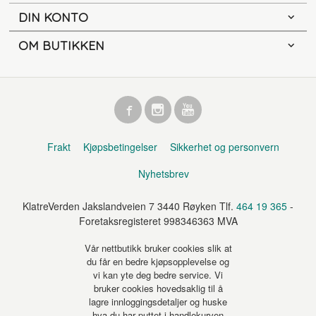
DIN KONTO
OM BUTIKKEN
Frakt
Kjøpsbetingelser
Sikkerhet og personvern
Nyhetsbrev
KlatreVerden Jakslandveien 7 3440 Røyken Tlf.
464 19 365
-
Foretaksregisteret 998346363 MVA
Vår nettbutikk bruker cookies slik at
du får en bedre kjøpsopplevelse og
vi kan yte deg bedre service. Vi
bruker cookies hovedsaklig til å
lagre innloggingsdetaljer og huske
hva du har puttet i handlekurven