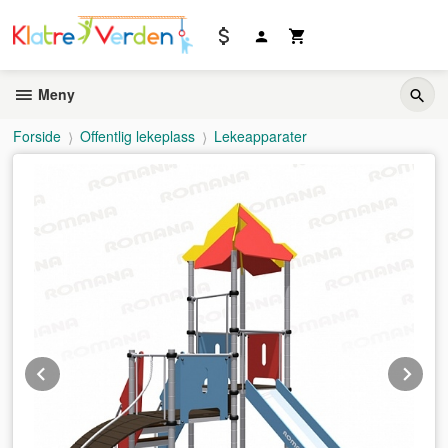
Gå
til
innholdet
Meny
Forside
Offentlig lekeplass
Lekeapparater
Prev
Ne