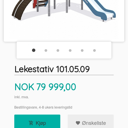
Lekestativ 101.05.09
Pris
NOK
79 999,00
inkl. mva.
Bestillingsvare, 4-8 ukers leveringstid
Kjøp
Ønskeliste