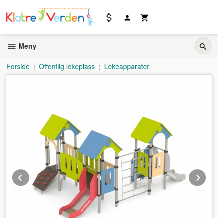
Gå
til
innholdet
Meny
Forside
Offentlig lekeplass
Lekeapparater
Prev
Ne