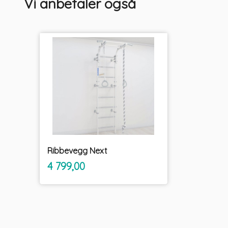
Vi anbefaler også
Ribbevegg Next
inkl.
Pris
4 799,00
mva.