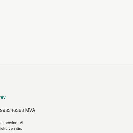
rev
et 998346363 MVA
re service. Vi
dlekurven din.