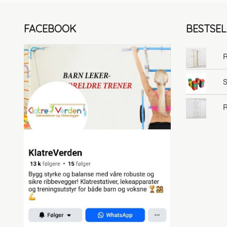
FACEBOOK
BESTSE
R
S
R