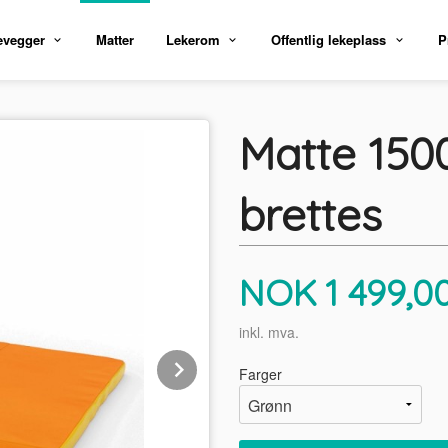
evegger
Matter
Lekerom
Offentlig lekeplass
P
Matte 150
brettes
Pris
NOK
1 499,0
inkl. mva.
Next
Farger