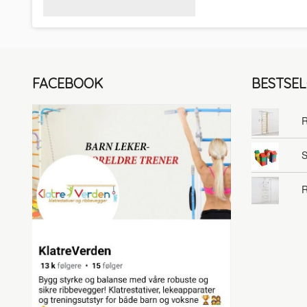
FACEBOOK
BESTSE
R
S
R