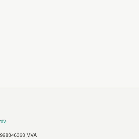
rev
et 998346363 MVA