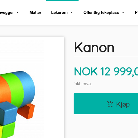
evegger
Matter
Lekerom
Offentlig lekeplass
P
Kanon
Pris
NOK
12 999,
inkl. mva.
Kjøp