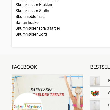
Skumklosser Kjøkken
Skumklosser Slotte
Skummøbler sett
Banan huske
Skummøbler sofa 3 farger
Skummøbler Bord
FACEBOOK
BESTSE
R
S
R