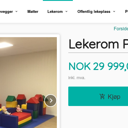
evegger
Matter
Lekerom
Offentlig lekeplass
P
Forsid
Lekerom 
Pris
NOK
29 999,
inkl. mva.
Kjøp
Next