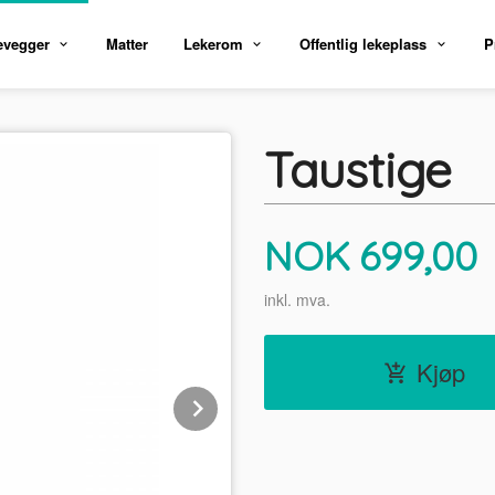
evegger
Matter
Lekerom
Offentlig lekeplass
P
Taustige
Pris
NOK
699,00
inkl. mva.
Kjøp
Next