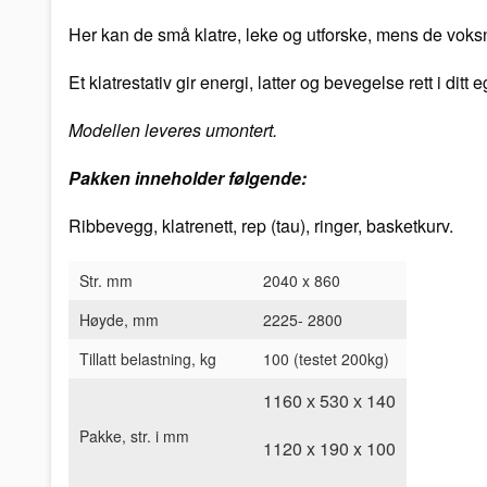
Her kan de små klatre, leke og utforske, mens de voks
Et klatrestativ gir
energi, latter og bevegelse
rett i ditt
Modellen leveres umontert.
Pakken inneholder følgende:
Ribbevegg, klatrenett, rep (tau), ringer, basketkurv.
Str. mm
2040 x 860
Høyde, mm
2225- 2800
Tillatt belastning, kg
100 (testet 200kg)
1160 х 530 х 140
Pakke, str. i mm
1120 x 190 x 100