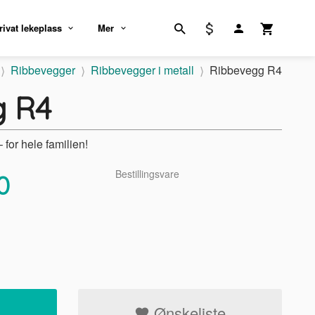
rivat lekeplass
Mer
Ribbevegger
Ribbevegger i metall
Ribbevegg R4
g R4
 for hele familien!
Bestillingsvare
0
Ønskeliste