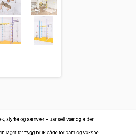
lek, styrke og samvær
– uansett vær og alder.
er
, laget for trygg bruk både for
barn og voksne
.