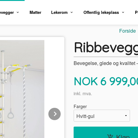
evegger
Matter
Lekerom
Offentlig lekeplass
P
Forside
Ribbeveg
Bevegelse, glede og kvalitet –
Pris
NOK
6 999,0
inkl. mva.
Farger
Next
Kjøp