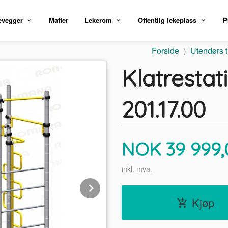
evegger
Matter
Lekerom
Offentlig lekeplass
P
Forside
Utendørs t
Klatrestati
201.17.00
Pris
NOK
39 999,
inkl. mva.
Next
Kjøp