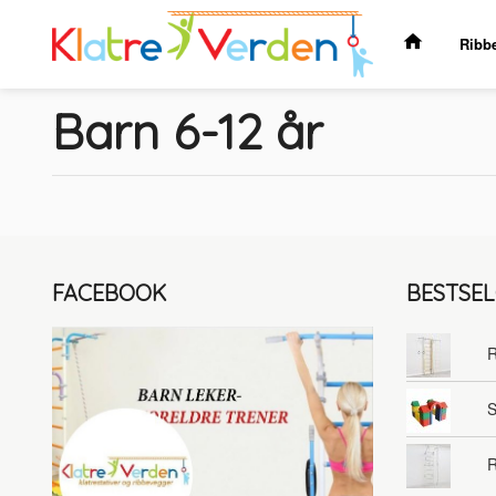
Gå
til
Ribb
innholdet
Barn 6-12 år
FACEBOOK
BESTSE
R
S
R